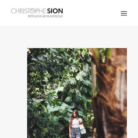
JOAILLERIE
FRAGRANCES
SPIRITUEUX
ART DE LA TABLE
MODE & BEAUTÉ
COSMÉTIQUES
ARCHITECTURE
CORPORATE
PERSO
À PROPOS
CONTACT