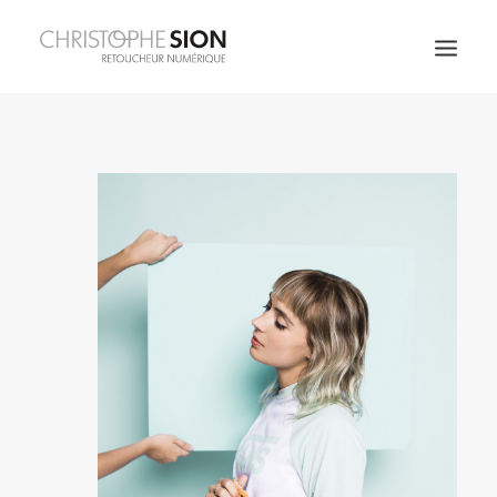
JOAILLERIE
FRAGRANCES
SPIRITUEUX
ART DE LA TABLE
MODE & BEAUTÉ
COSMÉTIQUES
ARCHITECTURE
CORPORATE
PERSO
À PROPOS
CONTACT