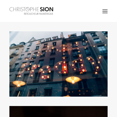
JOAILLERIE
FRAGRANCES
SPIRITUEUX
ART DE LA TABLE
MODE & BEAUTÉ
COSMÉTIQUES
ARCHITECTURE
CORPORATE
PERSO
À PROPOS
CONTACT