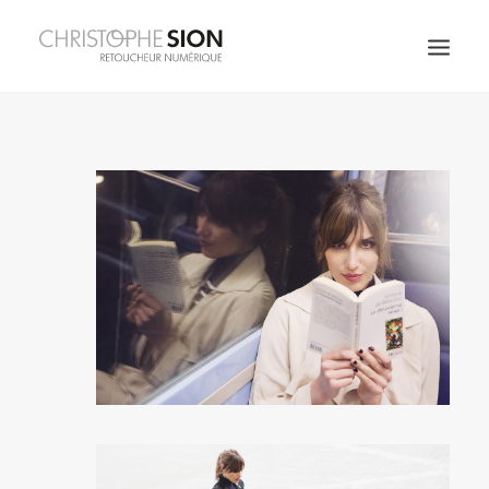
JOAILLERIE
FRAGRANCES
SPIRITUEUX
ART DE LA TABLE
MODE & BEAUTÉ
COSMÉTIQUES
ARCHITECTURE
CORPORATE
PERSO
À PROPOS
CONTACT