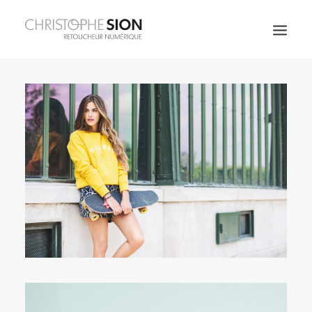
JOAILLERIE
FRAGRANCES
SPIRITUEUX
ART DE LA TABLE
MODE & BEAUTÉ
COSMÉTIQUES
ARCHITECTURE
CORPORATE
PERSO
À PROPOS
CONTACT